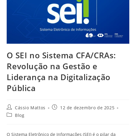
O SEI no Sistema CFA/CRAs:
Revolução na Gestão e
Liderança na Digitalização
Pública
Autor
Post
Cássio Mattos
12 de dezembro de 2025
do
publicado:
Categoria
Blog
post:
do
post:
O Sistema Eletrônico de Informações (SEI) é o pilar da