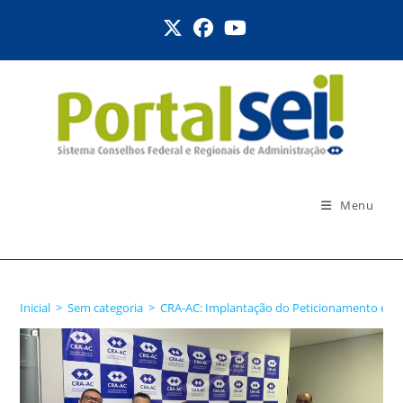
Ir
para
o
conteúdo
Menu
Blog
Inicial
>
Sem categoria
>
CRA-AC: Implantação do Peticionamento e In