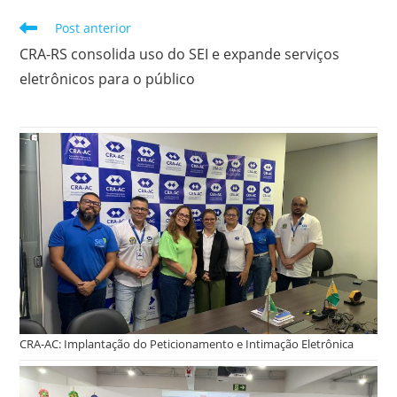
k
y
Leia
Post anterior
mais
CRA-RS consolida uso do SEI e expande serviços
artigos
eletrônicos para o público
CRA-AC: Implantação do Peticionamento e Intimação Eletrônica