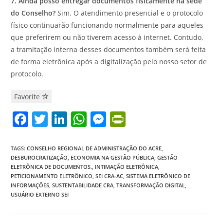
7. Ainda posso entregar documentos fisicamente na sede
do Conselho?
Sim. O atendimento presencial e o protocolo
físico continuarão funcionando normalmente para aqueles
que preferirem ou não tiverem acesso à internet. Contudo,
a tramitação interna desses documentos também será feita
de forma eletrônica após a digitalização pelo nosso setor de
protocolo.
Favorite
F
T
Li
W
M
Pr
a
w
n
h
e
in
c
itt
k
at
ss
tF
TAGS
:
CONSELHO REGIONAL DE ADMINISTRAÇÃO DO ACRE
,
DESBUROCRATIZAÇÃO
,
ECONOMIA NA GESTÃO PÚBLICA
,
GESTÃO
e
er
e
s
e
ri
ELETRÔNICA DE DOCUMENTOS.
,
INTIMAÇÃO ELETRÔNICA
,
b
dI
A
n
e
PETICIONAMENTO ELETRÔNICO
,
SEI CRA-AC
,
SISTEMA ELETRÔNICO DE
INFORMAÇÕES
,
SUSTENTABILIDADE CRA
,
TRANSFORMAÇÃO DIGITAL
,
o
n
p
g
n
USUÁRIO EXTERNO SEI
o
p
er
dl