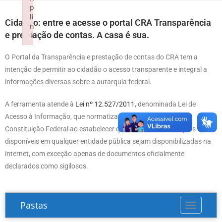
p
li
Cidadão: entre e acesse o portal CRA Transparência
n
e prestação de contas. A casa é sua.
k
Failed to initialize plugin: wplink
O Portal da Transparência e prestação de contas do CRA tem a
intenção de permitir ao cidadão o acesso transparente e integral a
informações diversas sobre a autarquia federal.
A ferramenta atende à
Lei nº 12.527/2011
, denominada Lei de
Acesso à Informação, que normatiza os artigos 5º e 37 da
Constituição Federal ao estabelecer que todas as informações
disponíveis em qualquer entidade pública sejam disponibilizadas na
internet, com exceção apenas de documentos oficialmente
declarados como sigilosos.
Pastas
Toggle na