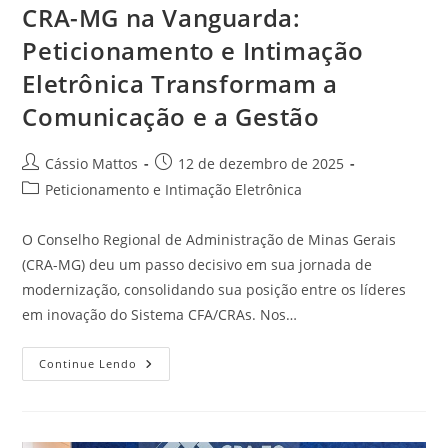
CRA-MG na Vanguarda:
Peticionamento e Intimação
Eletrônica Transformam a
Comunicação e a Gestão
Autor
Post
Cássio Mattos
12 de dezembro de 2025
do
publicado:
Categoria
Peticionamento e Intimação Eletrônica
post:
do
post:
O Conselho Regional de Administração de Minas Gerais
(CRA-MG) deu um passo decisivo em sua jornada de
modernização, consolidando sua posição entre os líderes
em inovação do Sistema CFA/CRAs. Nos…
CRA-
Continue Lendo
MG
Na
Vanguarda:
Peticionamento
E
Intimação