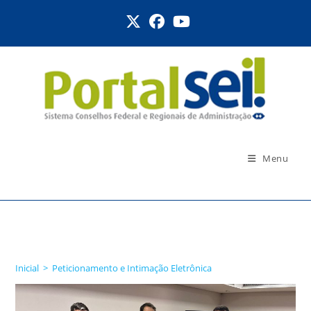
Ir
para
o
conteúdo
Menu
Peticionamento e
Intimação Eletrônica
Inicial
>
Peticionamento e Intimação Eletrônica