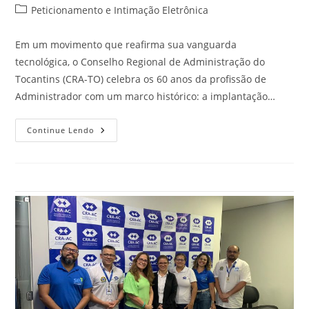
do
publicado:
Categoria
Peticionamento e Intimação Eletrônica
post:
do
post:
Em um movimento que reafirma sua vanguarda
tecnológica, o Conselho Regional de Administração do
Tocantins (CRA-TO) celebra os 60 anos da profissão de
Administrador com um marco histórico: a implantação…
Pioneirismo
Continue Lendo
E
Inovação:
CRA-
TO
Revoluciona
A
Comunicação
Com
A
Implantação
Do
Peticionamento
E
Intimação
Eletrônica