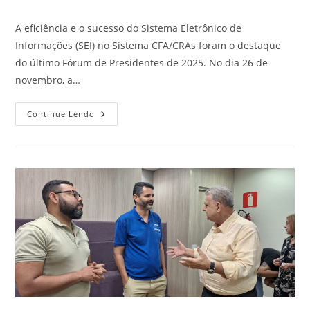
post:
do
post:
A eficiência e o sucesso do Sistema Eletrônico de
Informações (SEI) no Sistema CFA/CRAs foram o destaque
do último Fórum de Presidentes de 2025. No dia 26 de
novembro, a…
Equipe
Continue Lendo
SEI
Apresenta
Panorama
E
Cronograma
De
Expansão
No
Fórum
De
Presidentes