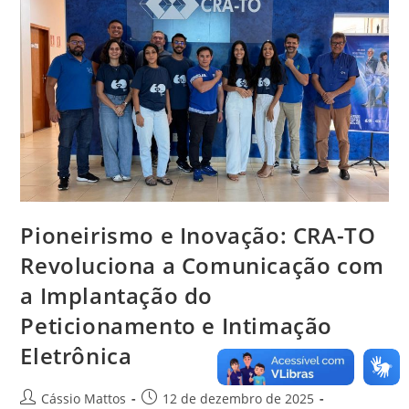
Eletrônica
Transformam
A
Comunicação
E
A
Gestão
Pioneirismo e Inovação: CRA-TO
Revoluciona a Comunicação com
a Implantação do
Peticionamento e Intimação
Eletrônica
Autor
Post
Cássio Mattos
12 de dezembro de 2025