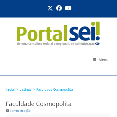
Ir
para
o
conteúdo
Menu
Faculdade Cosmopolita
Inicial
>
Listings
>
Faculdade Cosmopolita
Faculdade Cosmopolita
administração