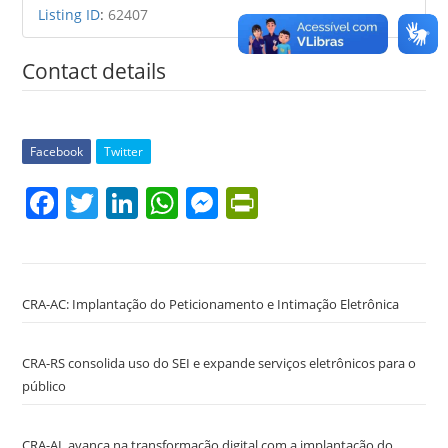
Listing ID
:
62407
Contact details
Facebook
Twitter
F
T
Li
W
M
Pr
a
w
n
h
e
in
c
itt
k
at
ss
tF
e
er
e
s
e
ri
CRA-AC: Implantação do Peticionamento e Intimação Eletrônica
b
dI
A
n
e
o
n
p
g
n
CRA-RS consolida uso do SEI e expande serviços eletrônicos para o
o
p
er
dl
público
k
y
CRA-AL avança na transformação digital com a implantação do